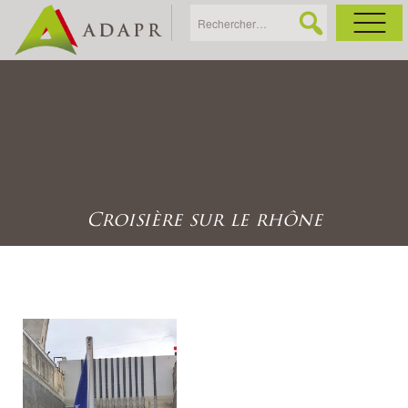
As
Ac
Ac
Croisière sur le rhône
Ga
Ag
Ga