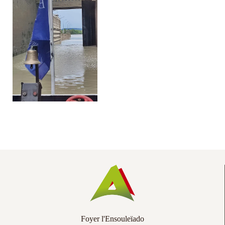
Co
Ac
Foyer l'Ensouleïado