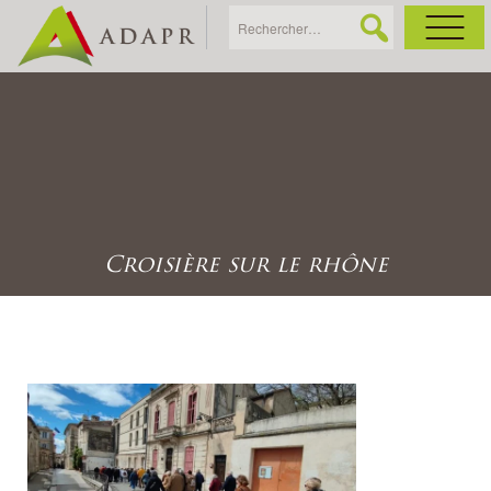
As
Ac
Ac
Croisière sur le rhône
Ga
Ag
Ga