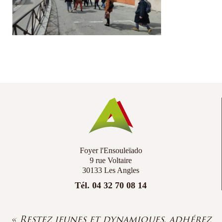
Co
Ac
Foyer l'Ensouleïado
9 rue Voltaire
30133 Les Angles
Tél. 04 32 70 08 14
« Restez jeunes et dynamiques, adhérez