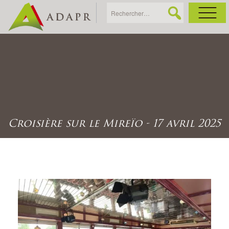
As
Ac
Ac
Croisière sur le Mireïo - 17 avril 2025
Ga
Ag
Ga