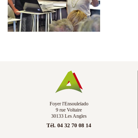
Co
Ac
Foyer l'Ensouleïado
9 rue Voltaire
30133 Les Angles
Tél. 04 32 70 08 14