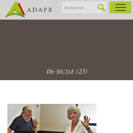
As
Ac
Ac
06-Sicile (23)
Ga
Ag
Ga