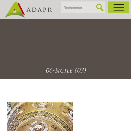
As
Ac
Ac
06-Sicile (03)
Ga
Ag
Ga