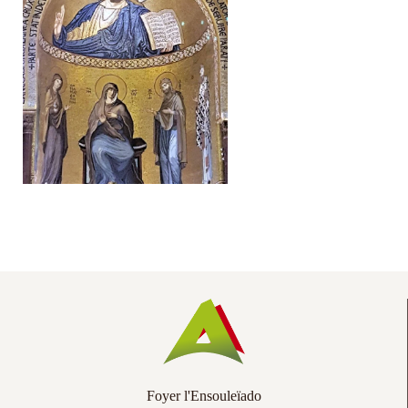
Co
Ac
Foyer l'Ensouleïado