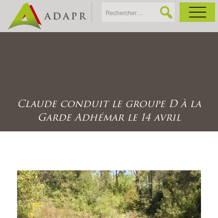
As
Ac
Claude conduit le groupe D à la
Ac
Garde Adhémar le 14 avril
Ga
Ag
Ga