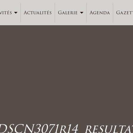
vités
Actualités
Galerie
Agenda
Gazet
DSCN3071r14_resulta