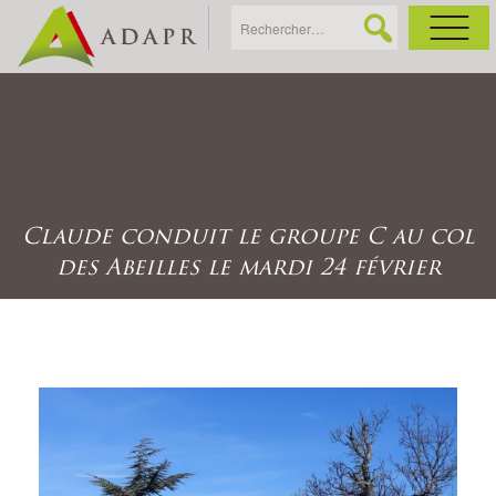
As
Ac
Claude conduit le groupe C au col
Ac
des Abeilles le mardi 24 février
Ga
Ag
Ga