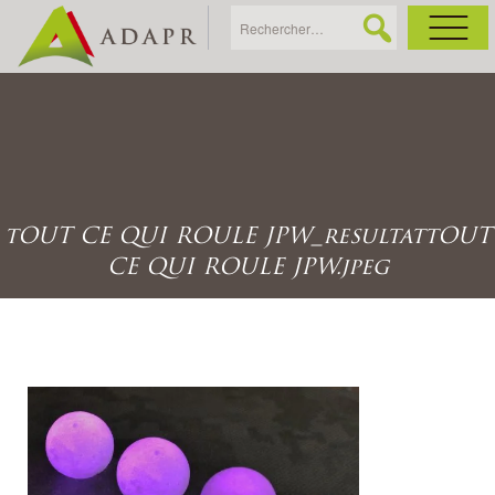
As
Ac
tOUT CE QUI ROULE JPW_resultattOUT
Ac
CE QUI ROULE JPW.jpeg
Ga
Ag
Ga