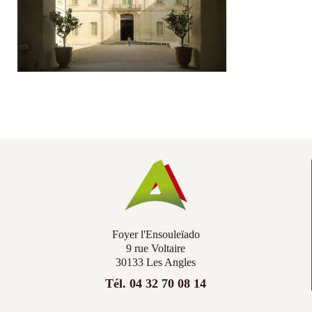
Co
Ac
Foyer l'Ensouleïado
9 rue Voltaire
30133 Les Angles
Tél. 04 32 70 08 14