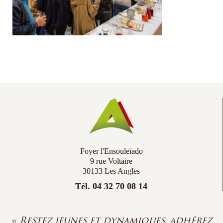
Co
Ac
Foyer l'Ensouleïado
9 rue Voltaire
30133 Les Angles
Tél. 04 32 70 08 14
« Restez jeunes et dynamiques, adhérez