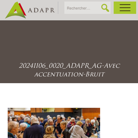
As
Ac
20241106_0020_ADAPR_AG-Avec
Ac
accentuation-Bruit
Ga
Ag
Ga