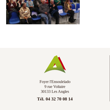
Co
Ac
Foyer l'Ensouleïado
9 rue Voltaire
30133 Les Angles
Tél. 04 32 70 08 14