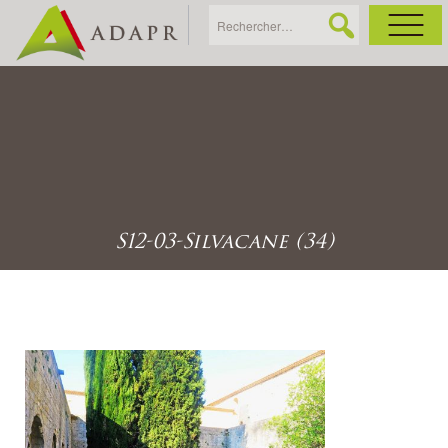
As
Ac
Ac
S12-03-Silvacane (34)
Ga
Ag
Ga