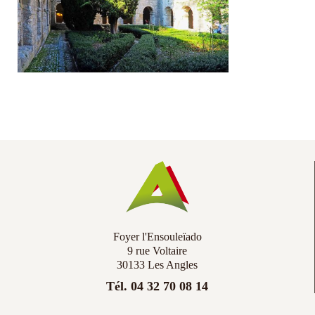
Co
Ac
Foyer l'Ensouleïado
9 rue Voltaire
30133 Les Angles
Tél. 04 32 70 08 14