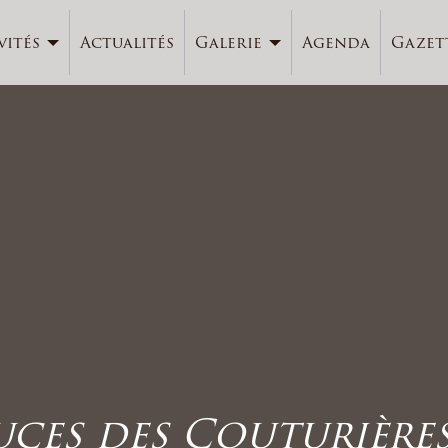
vités
Actualités
Galerie
Agenda
Gazet
uces des Couturières