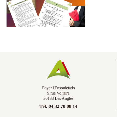
Co
Ac
Foyer l'Ensouleïado
9 rue Voltaire
30133 Les Angles
Tél. 04 32 70 08 14