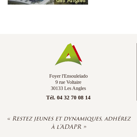
Co
Ac
Foyer l'Ensouleïado
9 rue Voltaire
30133 Les Angles
Tél. 04 32 70 08 14
« Restez jeunes et dynamiques, adhérez
à l'ADAPR »