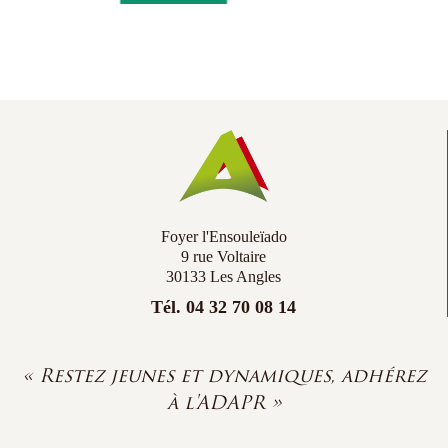
Co
Ac
Foyer l'Ensouleïado
9 rue Voltaire
30133 Les Angles
Tél. 04 32 70 08 14
« Restez jeunes et dynamiques, adhérez
à l'ADAPR »