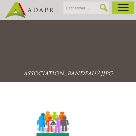
As
Ac
Ac
association_bandeau2.jjpg
Ga
Ag
Ga