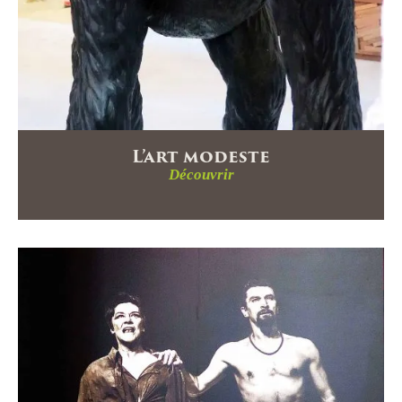
Co
Ac
L’art modeste
Découvrir