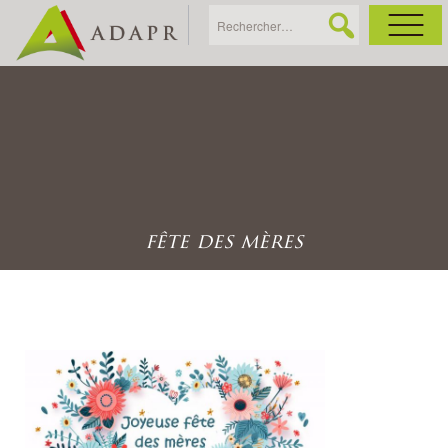
As
Ac
Ac
fête des mères
Ga
Ag
Ga