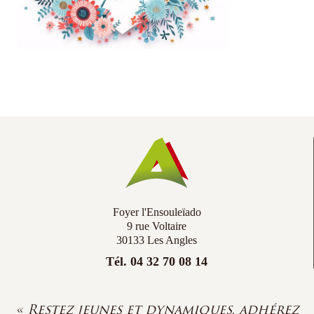
Co
Ac
Foyer l'Ensouleïado
9 rue Voltaire
30133 Les Angles
Tél. 04 32 70 08 14
« Restez jeunes et dynamiques, adhérez