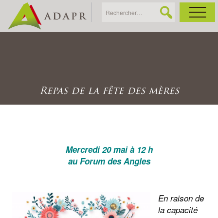
As
Ac
Repas de la fête des mères
Ac
Ga
Mercredi 20 mai à 12 h
Ag
au Forum des Angles
Ga
En raison de
la capacité