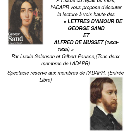
A l’issue du repas du mois,
Co
l’ADAPR vous propose d’écouter
la lecture à voix haute des
Ac
« LETTRES D’AMOUR DE
GEORGE SAND
ET
ALFRED DE MUSSET (1833-
1835) »
Par Lucile Salenson et Gilbert Parisse,
(Tous deux
membres de l’ADAPR)
Spectacle réservé aux membres de l’ADAPR. (Entrée
Libre)