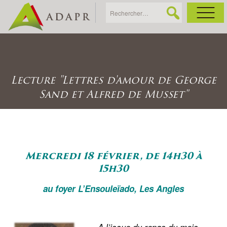
As
Ac
Lecture "Lettres d'amour de George
Sand et Alfred de Musset"
Ac
Ga
Mercredi 18 février, de 14h30 à
15h30
Ag
au foyer L’Ensouleïado, Les Angles
Ga