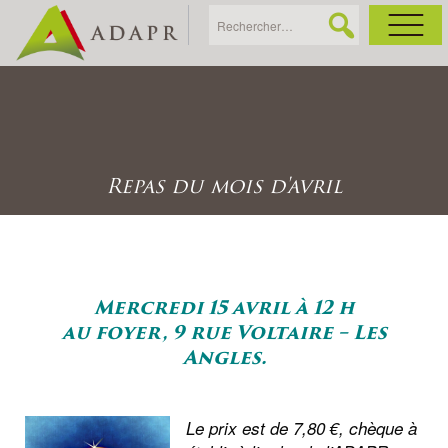
As
Ac
Repas du mois d'avril
Ac
Ga
Mercredi 15 avril à 12 h
au foyer, 9 rue Voltaire – Les
Ag
Angles.
Ga
Le prix est de 7,80 €, chèque à