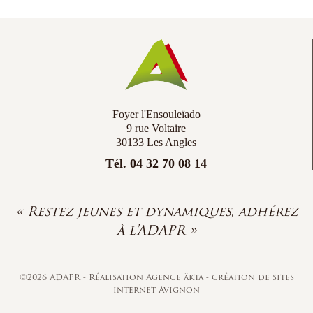
Co
Ac
Foyer l'Ensouleïado
9 rue Voltaire
30133 Les Angles
Tél. 04 32 70 08 14
« Restez jeunes et dynamiques, adhérez
à l'ADAPR »
©2026 ADAPR - Réalisation
Agence äkta
-
création de sites
internet Avignon