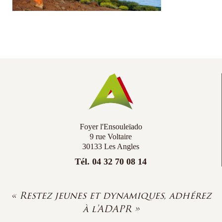
Co
Ac
Foyer l'Ensouleïado
9 rue Voltaire
30133 Les Angles
Tél. 04 32 70 08 14
« Restez jeunes et dynamiques, adhérez
à l'ADAPR »