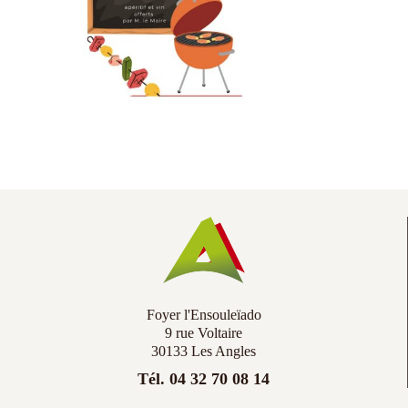
Co
Ac
Foyer l'Ensouleïado
9 rue Voltaire
30133 Les Angles
Tél. 04 32 70 08 14