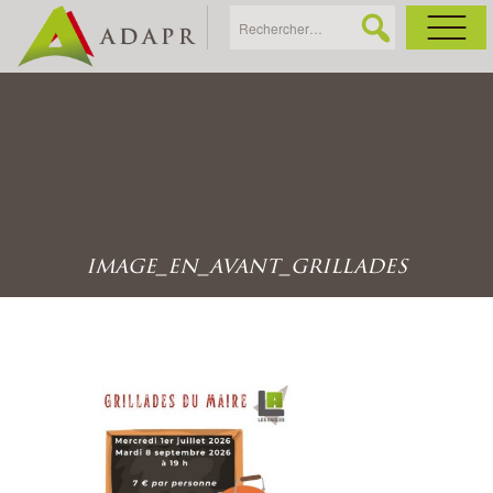
As
Ac
Ac
image_en_avant_grillades
Ga
Ag
Ga