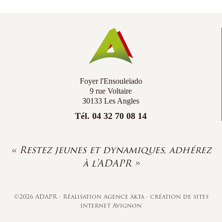
Co
Ac
Foyer l'Ensouleïado
9 rue Voltaire
30133 Les Angles
Tél. 04 32 70 08 14
« Restez jeunes et dynamiques, adhérez
à l'ADAPR »
©2026 ADAPR - Réalisation
Agence äkta
-
création de sites
internet Avignon