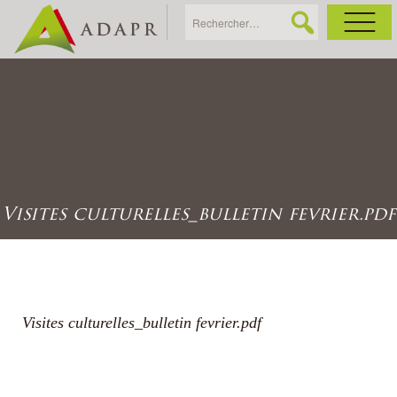
As
Ac
Ac
Visites culturelles_bulletin fevrier.pdf
Ga
Ag
Visites culturelles_bulletin fevrier.pdf
Ga