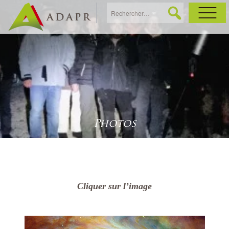
As
Ac
Ac
Photos
Ga
Ag
Cliquer sur l’image
Ga