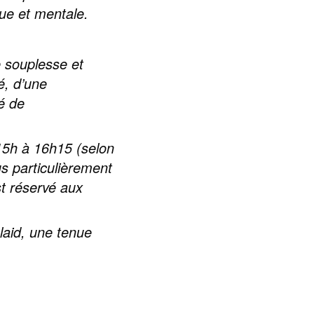
que et mentale.
e souplesse et
é, d’une
é de
 15h à 16h15 (selon
us particulièrement
st réservé aux
laid, une tenue