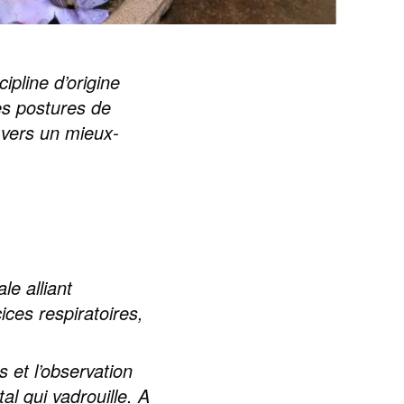
ipline d’origine
les postures de
r vers un mieux-
e alliant
ces respiratoires,
 et l’observation
l qui vadrouille. A