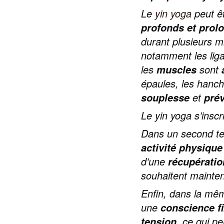
Le
yin yoga
peut êt
profonds et prol
durant plusieurs m
notamment les liga
les
sont
muscles
épaules, les hanch
et
souplesse
prév
Le yin yoga s’insc
Dans un second te
activité physique
d’une
récupératio
souhaitent mainten
Enfin, dans la mêm
une
conscience fi
, ce qui p
tension