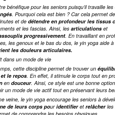
re bénéfique pour les seniors puisqu’il travaille les
. Pourquoi cela est bien ? Car cela permet de
ongés
inutes et de
détendre en profondeur les tissus 
ments et les fascias. Ainsi, les
et
articulations
. En travaillant en pr
assouplis progressivement
es, les genoux et le bas du dos, le yin yoga aide 
ient les douleurs articulaires.
rit dans un mode de vie
mps, cette discipline permet de trouver un
équilib
. En effet, il stimule le corps tout en pr
 et le repos
en
. Ainsi, ce style est une bonne optio
n
douceur
ir un mode de vie actif tout en préservant leurs be
e veine, le yin yoga encourage les seniors à déve
ur
et
les
ne de leurs corps po
identifier
relâcher
ermet de comprendre les besoins physiques.