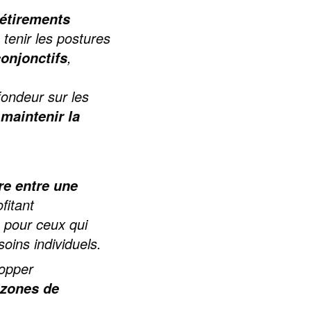
étirements
 tenir les postures
,
conjonctifs
ofondeur sur les
à
maintenir la
re entre une
ofitant
n pour ceux qui
soins individuels.
lopper
zones de