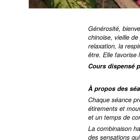
Générosité, bienvei
chinoise, vieille d
relaxation, la resp
être. Elle favorise
Cours dispensé p
À propos des sé
Chaque séance pro
étirements et mouv
et un temps de con
La combinaison har
des sensations qui