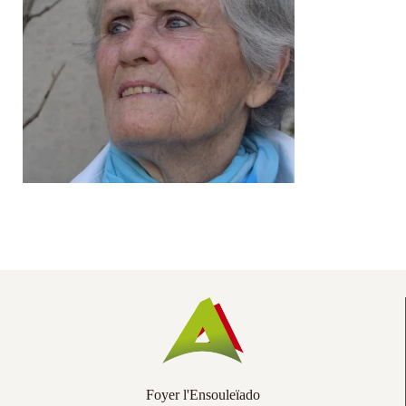
Co
Ac
Foyer l'Ensouleïado