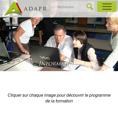
As
Ac
Ac
Informatique
Ga
Ag
Cliquer sur chaque image pour découvrir le programme
de la formation
Ga