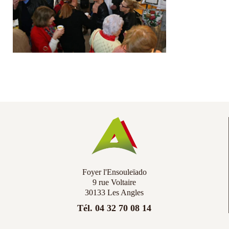
Co
Ac
Foyer l'Ensouleïado
9 rue Voltaire
30133 Les Angles
Tél. 04 32 70 08 14