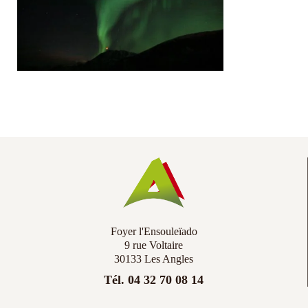
Co
Ac
Foyer l'Ensouleïado
9 rue Voltaire
30133 Les Angles
Tél. 04 32 70 08 14